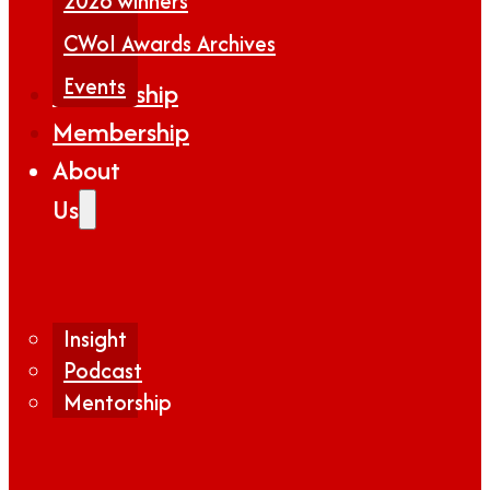
2026 winners
CWoI Awards Archives
Events
Partnership
Membership
About
Us
Insight
Podcast
Mentorship