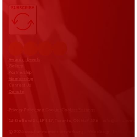
SUBSCRIBE
Awards | Events
Gallery
Partnership
Membership
Contact Us
Donate
Privacy Policy and Cookies
Cookies Settings
15 Stafford St., LPH 17, Toronto, ON M5V 3X6 info@croatian
© 2026 croatianwomensnetwork.org | Web design: Equus Grou