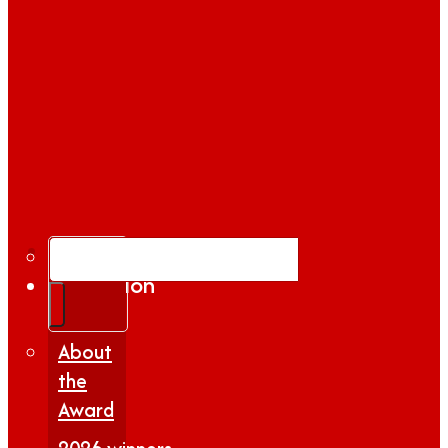
Gallery
Search
Inspiration
|
Insights
About
the
Award