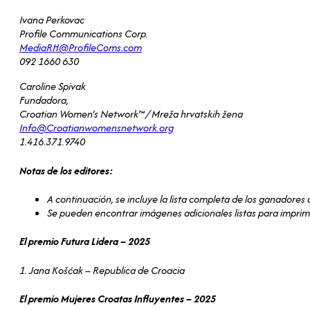
Ivana Perkovac
Profile Communications Corp.
MediaRH@ProfileComs.com
092 1660 630
Caroline Spivak
Fundadora,
Croatian Women’s Network™ / Mreža hrvatskih žena
Info@Croatianwomensnetwork.org
1.416.371.9740
Notas de los editores:
A continuación, se incluye la lista completa de los ganadores
Se pueden encontrar imágenes adicionales listas para imprim
El premio Futura Lidera – 2025
1. Jana Košćak – Republica de Croacia
El premio Mujeres Croatas Influyentes – 2025