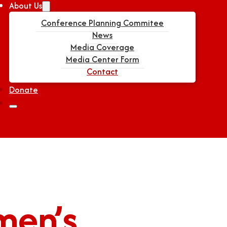
About Us
Conference Planning Commitee
News
Media Coverage
Media Center Form
Contact
Donate
men’s