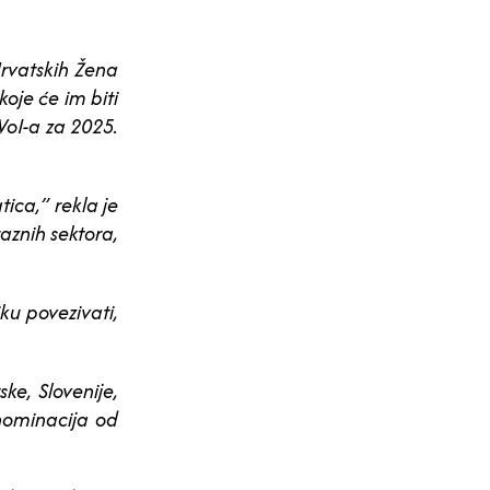
vatskih Žena
oje će im biti
WoI-a za 2025.
ica,” rekla je
aznih sektora,
ku povezivati,
ke, Slovenije,
 nominacija od