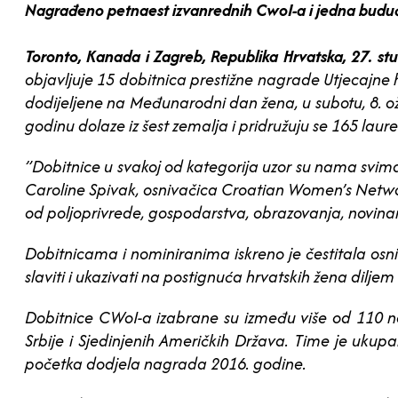
Nagrađeno petnaest izvanrednih CwoI-a i jedna buduća 
Toronto, Kanada i Zagreb, Republika Hrvatska, 27. s
objavljuje 15 dobitnica prestižne nagrade Utjecajne 
dodijeljene na Međunarodni dan žena, u subotu, 8. o
godinu dolaze iz šest zemalja i pridružuju se 165 lau
”Dobitnice u svakoj od kategorija uzor su nama svima 
Caroline Spivak, osnivačica Croatian Women’s Networ
od poljoprivrede, gospodarstva, obrazovanja, novinarst
Dobitnicama i nominiranima iskreno je čestitala osniv
slaviti i ukazivati na postignuća hrvatskih žena diljem 
Dobitnice CWoI-a izabrane su između više od 110 nomi
Srbije i Sjedinjenih Američkih Država. Time je uku
početka dodjela nagrada 2016. godine.