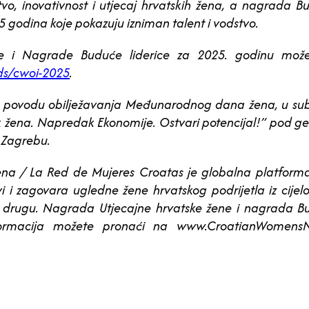
o, inovativnost i utjecaj hrvatskih žena, a nagrada Bu
godina koje pokazuju izniman talent i vodstvo.
ne i Nagrade Buduće liderice za 2025. godinu može
ds/cwoi-2025
.
 u povodu obilježavanja Međunarodnog dana žena, u subo
 žena. Napredak Ekonomije. Ostvari potencijal!” pod ge
u Zagrebu.
 / La Red de Mujeres Croatas je globalna platforma k
i i zagovara ugledne žene hrvatskog podrijetla iz cijelo
na drugu. Nagrada Utjecajne hrvatske žene i nagrada Bu
nformacija možete pronaći na www.CroatianWomensN