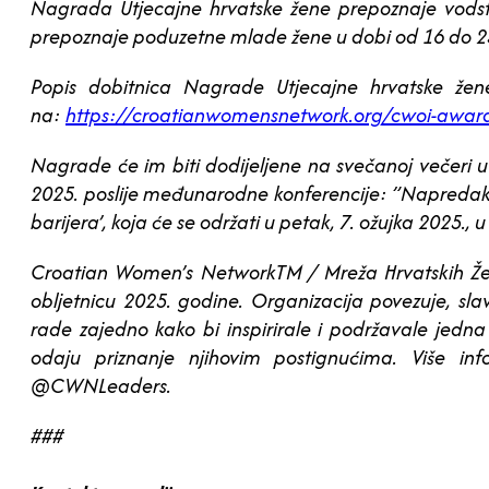
Nagrada Utjecajne hrvatske žene prepoznaje vodstv
prepoznaje poduzetne mlade žene u dobi od 16 do 25 
Popis dobitnica Nagrade Utjecajne hrvatske že
na:
https://croatianwomensnetwork.org/cwoi-awar
Nagrade će im biti dodijeljene na svečanoj večeri
2025. poslije međunarodne konferencije: ”Napredak
barijera’, koja će se održati u petak, 7. ožujka 2025., 
Croatian Women’s NetworkTM / Mreža Hrvatskih Žena
obljetnicu 2025. godine. Organizacija povezuje, slav
rade zajedno kako bi inspirirale i podržavale jed
odaju priznanje njihovim postignućima. Više i
@CWNLeaders.
###