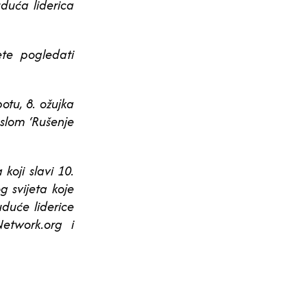
duća liderica
te pogledati
tu, 8. ožujka
slom ‘Rušenje
oji slavi 10.
g svijeta koje
duće liderice
etwork.org i