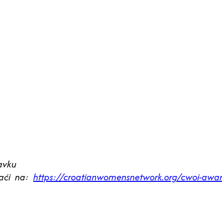
tavku
naći na:
https://croatianwomensnetwork.org/cwoi-awa