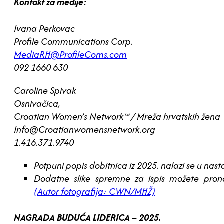
Kontakt za medije:
Ivana Perkovac
Profile Communications Corp.
MediaRH@ProfileComs.com
092 1660 630
Caroline Spivak
Osnivačica,
Croatian Women’s Network™ / Mreža hrvatskih žena
Info@Croatianwomensnetwork.org
1.416.371.9740
Potpuni popis dobitnica iz 2025. nalazi se u nas
Dodatne slike spremne za ispis možete pro
(Autor fotografija: CWN/MHŽ)
NAGRADA BUDUĆA LIDERICA – 2025.