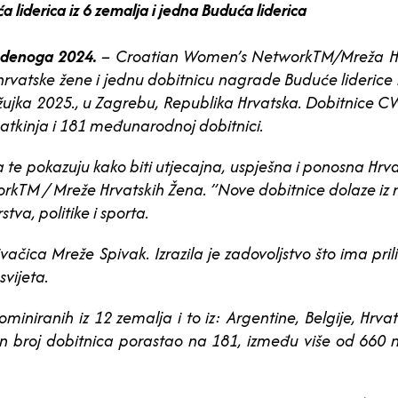
liderica iz 6 zemalja i jedna Buduća liderica
tudenoga 2024.
– Croatian Women’s NetworkTM/Mreža Hr
hrvatske žene i jednu dobitnicu nagrade Buduće liderice k
žujka 2025., u Zagrebu, Republika Hrvatska. Dobitnice C
reatkinja i 181 međunarodnoj dobitnici.
te pokazuju kako biti utjecajna, uspješna i ponosna Hrvat
kTM / Mreže Hrvatskih Žena. ”Nove dobitnice dolaze iz r
va, politike i sporta.
ačica Mreže Spivak. Izrazila je zadovoljstvo što ima prili
svijeta.
niranih iz 12 zemalja i to iz: Argentine, Belgije, Hrvats
pan broj dobitnica porastao na 181, između više od 660