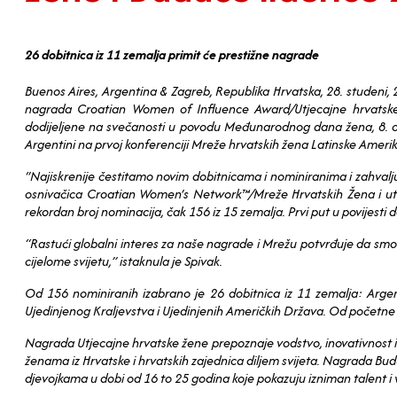
26 dobitnica iz 11 zemalja primit će prestižne nagrade
Buenos Aires, Argentina & Zagreb, Republika Hrvatska, 28. studeni
nagrada Croatian Women of Influence Award/Utjecajne hrvatske 
dodijeljene na svečanosti u povodu Međunarodnog dana žena, 8. o
Argentini na prvoj konferenciji Mreže hrvatskih žena Latinske Ameri
‘’Najiskrenije čestitamo novim dobitnicama i nominiranima i zahvalju
osnivačica Croatian Women’s Network™/Mreže Hrvatskih Žena i utem
rekordan broj nominacija, čak 156 iz 15 zemalja. Prvi put u povijesti 
“Rastući globalni interes za naše nagrade i Mrežu potvrđuje da smo
cijelome svijetu,” istaknula je Spivak.
Od 156 nominiranih izabrano je 26 dobitnica iz 11 zemalja: Argenti
Ujedinjenog Kraljevstva i Ujedinjenih Američkih Država. Od početne
Nagrada Utjecajne hrvatske žene prepoznaje vodstvo, inovativnost i 
ženama iz Hrvatske i hrvatskih zajednica diljem svijeta. Nagrada Bu
djevojkama u dobi od 16 to 25 godina koje pokazuju izniman talent i 