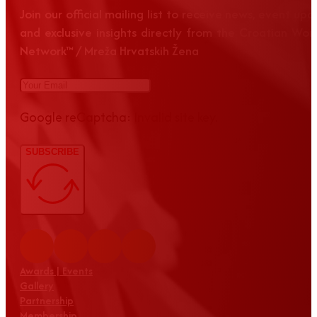
Join our official mailing list to receive news, event up
and exclusive insights directly from the Croatian Wom
Network™ / Mreža Hrvatskih Žena
Google reCaptcha: Invalid site key.
SUBSCRIBE
Awards | Events
Gallery
Partnership
Membership