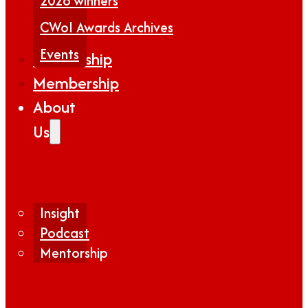
2026 winners
CWoI Awards Archives
Events
Partnership
Membership
About
Us
Insight
Podcast
Mentorship