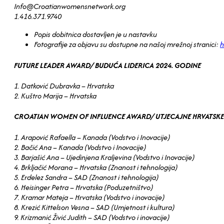
Info@Croatianwomensnetwork.org
1.416.371.9740
Popis dobitnica dostavljen je u nastavku
Fotografije za objavu su dostupne na našoj mrežnoj stranici:
h
FUTURE LEADER AWARD/ BUDUĆA LIDERICA 2024. GODINE
1. Datković Dubravka – Hrvatska
2. Kuštro Marija – Hrvatska
CROATIAN WOMEN OF INFLUENCE AWARD/ UTJECAJNE HRVATSKE 
1. Arapović Rafaella – Kanada (Vodstvo i Inovacije)
2. Bačić Ana – Kanada (Vodstvo i Inovacije)
3. Barjašić Ana – Ujedinjena Kraljevina (Vodstvo i Inovacije)
4. Brkljačić Morana – Hrvatska (Znanost i tehnologija)
5. Erdelez Sandra – SAD (Znanost i tehnologija)
6. Heisinger Petra – Hrvatska (Poduzetništvo)
7. Kramar Mateja – Hrvatska (Vodstvo i inovacije)
8. Krezić Kittelson Vesna – SAD (Umjetnost i kultura)
9. Krizmanić Živić Judith – SAD (Vodstvo i inovacije)