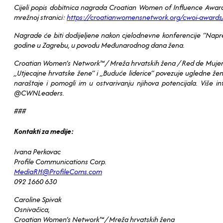
Cijeli popis dobitnica nagrada Croatian Women of Influence Award
mrežnoj stranici:
https://croatianwomensnetwork.org/cwoi-awards
Nagrade će biti dodijeljene nakon cjelodnevne konferencije “Napre
godine u Zagrebu, u povodu Međunarodnog dana žena.
Croatian Women’s Network™ / Mreža hrvatskih žena / Red de Mujere
„Utjecajne hrvatske žene” i „Buduće liderice” povezuje ugledne žene
naraštaje i pomogli im u ostvarivanju njihova potencijala. Više
@CWNLeaders.
###
Kontakti za medije:
Ivana Perkovac
Profile Communications Corp.
MediaRH@ProfileComs.com
092 1660 630
Caroline Spivak
Osnivačica,
Croatian Women’s Network™ / Mreža hrvatskih žena