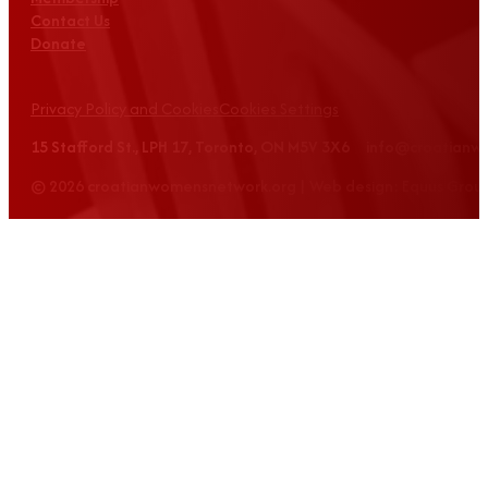
Contact Us
Donate
Privacy Policy and Cookies
Cookies Settings
15 Stafford St., LPH 17, Toronto, ON M5V 3X6 info@croatian
© 2026 croatianwomensnetwork.org | Web design: Equus Grou